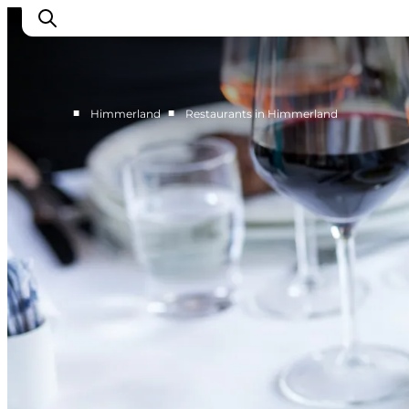
■
■
Himmerland
Restaurants in Himmerland
Erlebnisse
Natur
Städte und Orte
Das passiert
Reiseplanung
Praktische Informationen