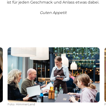
ist für jeden Geschmack und Anlass etwas dabei.
Guten Appetit
Hul 19 - Restaurant im HimmerLand
Foto
:
HimmerLand