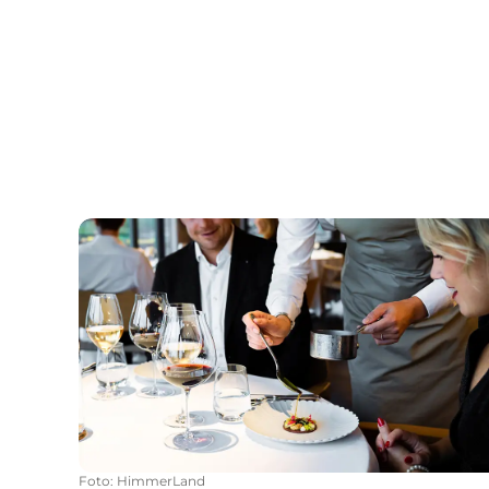
Restaurant Himmerriget im HimmerLand
Foto
:
HimmerLand