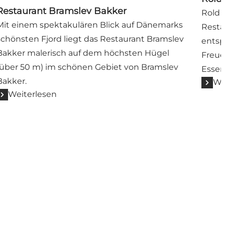
Restaurant Bramslev Bakker
Rold 
Mit einem spektakulären Blick auf Dänemarks
Resta
schönsten Fjord liegt das Restaurant Bramslev
entsp
Bakker malerisch auf dem höchsten Hügel
Freue
(über 50 m) im schönen Gebiet von Bramslev
Essen
Bakker.
We
Weiterlesen