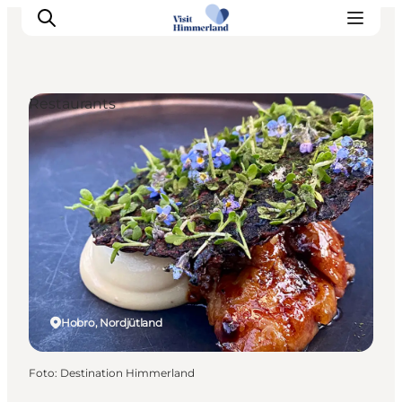
Restaurants
Erlebnisse
Natur
Städte und Orte
Das passiert
Reiseplanung
Praktische Informationen
Hobro, Nordjütland
Foto
:
Destination Himmerland