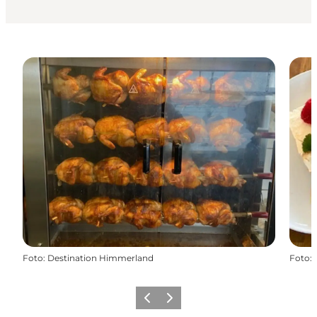
Foto
:
Destination Himmerland
Foto
:
Vorherige Folie
Nächste Folie