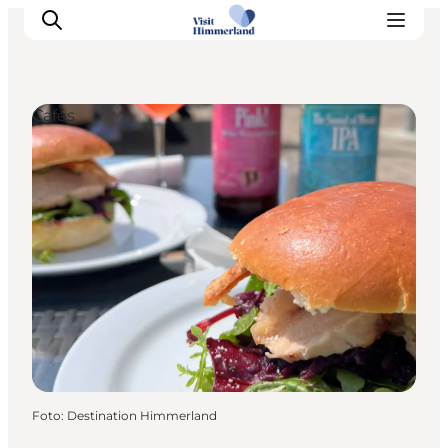
Cafés
Erlebnisse
Natur
Städte und Orte
Das passiert
Reiseplanung
Praktische Informationen
Foto
:
Destination Himmerland