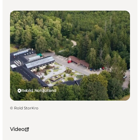
Hotels
Rebild, Nordjütland
©
Rold StorKro
Video