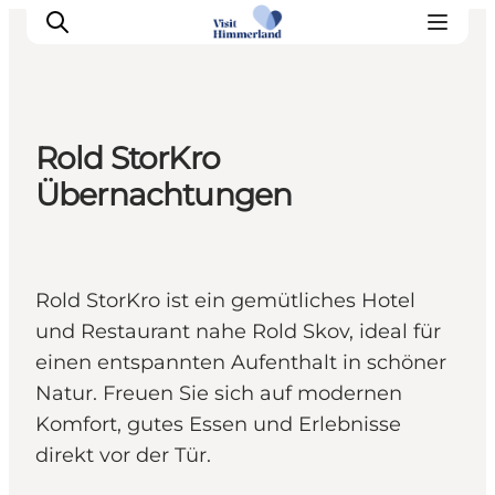
Rold StorKro
Erlebnisse
Übernachtungen
Natur
Städte und Orte
Das passiert
Rold StorKro ist ein gemütliches Hotel
Reiseplanung
und Restaurant nahe Rold Skov, ideal für
Praktische Informationen
einen entspannten Aufenthalt in schöner
Natur. Freuen Sie sich auf modernen
Komfort, gutes Essen und Erlebnisse
direkt vor der Tür.