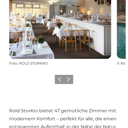
Foto
:
ROLD STORKRO
©
Rold
Vorherige Folie
Nächste Folie
Rold StorKro bietet 47 gemütliche Zimmer mit
modernem Komfort – perfekt für alle, die einen
entspannten Aufenthalt in der Nähe der Natur