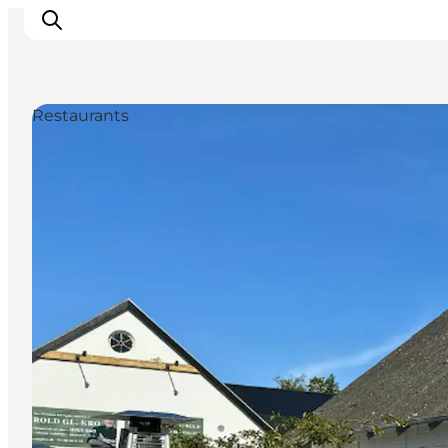
Restaurants
Erlebnisse
Natur
Städte und Orte
Das passiert
Reiseplanung
Praktische Informationen