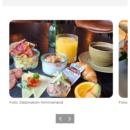
Foto
:
Destination Himmerland
Foto
:
Vorherige Folie
Nächste Folie