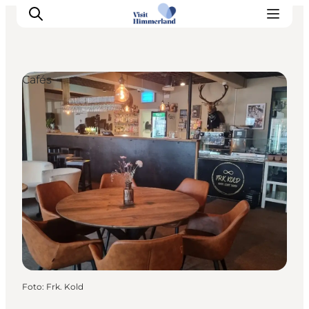
Cafés
Erlebnisse
Natur
Städte und Orte
Das passiert
Reiseplanung
Praktische Informationen
Foto
:
Frk. Kold