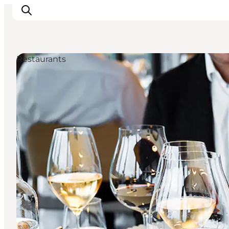
Restaurants
Erlebnisse
Natur
Städte und Orte
Das passiert
Reiseplanung
Praktische Informationen