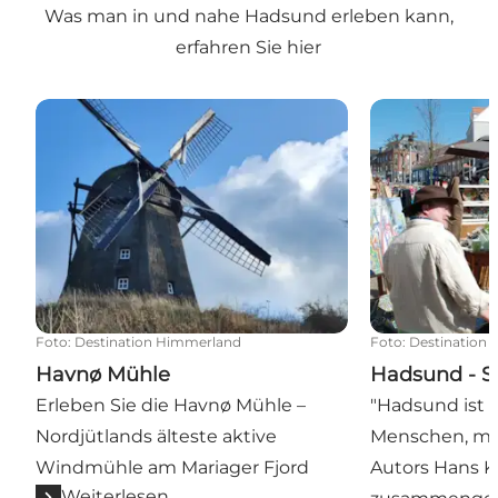
Was man in und nahe Hadsund erleben kann,
erfahren Sie hier
Havnø Mühle
Hadsund - Sta
Foto
:
Destination Himmerland
Foto
:
Destination
Havnø Mühle
Hadsund - S
Erleben Sie die Havnø Mühle –
"Hadsund ist e
Nordjütlands älteste aktive
Menschen, mi
Windmühle am Mariager Fjord
Autors Hans Ki
Weiterlesen