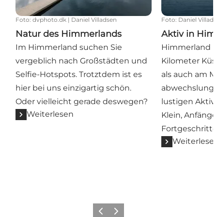
Foto
:
dvphoto.dk | Daniel Villadsen
Foto
:
Daniel Villad
Natur des Himmerlands
Aktiv in Hi
Im Himmerland suchen Sie
Himmerland ha
vergeblich nach Großstädten und
Kilometer Küs
Selfie-Hotspots. Trotztdem ist es
als auch am Me
hier bei uns einzigartig schön.
abwechslungsr
Oder vielleicht gerade deswegen?
lustigen Aktiv
Weiterlesen
Klein, Anfäng
Fortgeschritte
Weiterlese
Vorherige Folie
Nächste Folie