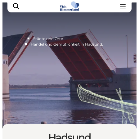
■
…
Städte und Orte
■
Handel und Gemütlichkeit in Hadsund.
Erlebnisse
Natur
Städte und Orte
Das passiert
Reiseplanung
Praktische Informationen
Hadsund