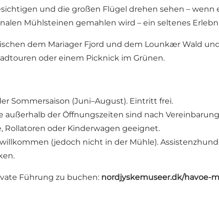
esichtigen und die großen Flügel drehen sehen – wenn 
inalen Mühlsteinen gemahlen wird – ein seltenes Erlebn
zwischen dem Mariager Fjord und dem Lounkær Wald und i
adtouren oder einem Picknick im Grünen.
r Sommersaison (Juni–August). Eintritt frei.
außerhalb der Öffnungszeiten sind nach Vereinbarung
le, Rollatoren oder Kinderwagen geeignet.
willkommen (jedoch nicht in der Mühle). Assistenzhu
ken.
rivate Führung zu buchen:
nordjyskemuseer.dk/havoe-m