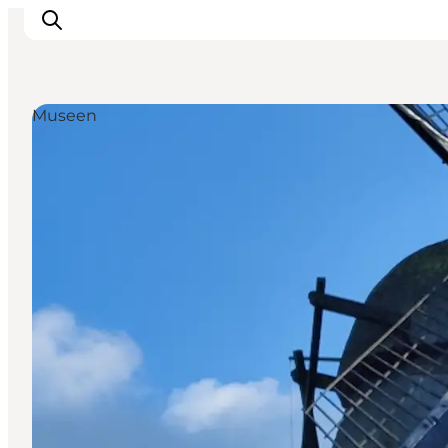
Museen
Erlebnisse
Natur
Städte und Orte
Das passiert
Reiseplanung
Praktische Informationen