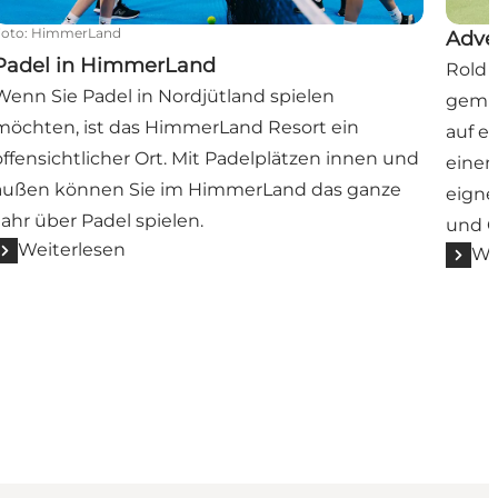
Foto
:
HimmerLand
Adve
Padel in HimmerLand
Rold 
Wenn Sie Padel in Nordjütland spielen
gemüt
möchten, ist das HimmerLand Resort ein
auf e
offensichtlicher Ort. Mit Padelplätzen innen und
einem
außen können Sie im HimmerLand das ganze
eigne
Jahr über Padel spielen.
und 
Weiterlesen
We