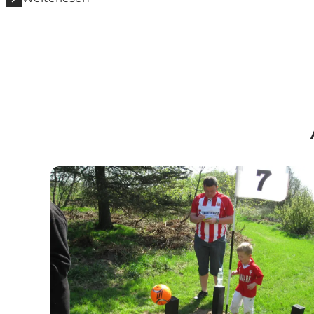
Løgstør Fodboldgolf