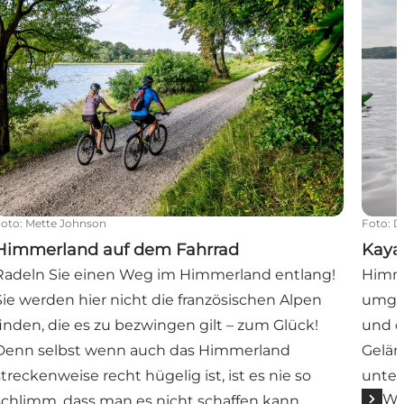
Foto
:
Mette Johnson
Foto
:
D
Himmerland auf dem Fahrrad
Kaya
Radeln Sie einen Weg im Himmerland entlang!
Himme
Sie werden hier nicht die französischen Alpen
umgeb
finden, die es zu bezwingen gilt – zum Glück!
und d
Denn selbst wenn auch das Himmerland
Gelän
streckenweise recht hügelig ist, ist es nie so
unter
We
schlimm, dass man es nicht schaffen kann.