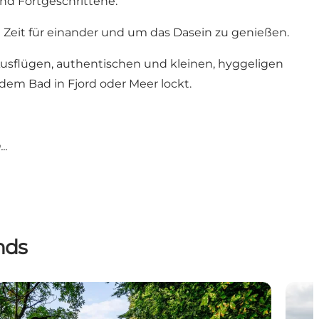
und Fortgeschrittene.
 Zeit für einander und um das Dasein zu genießen.
Ausflügen, authentischen und kleinen, hyggeligen
em Bad in Fjord oder Meer lockt.
..
nds
Himmerland auf dem Fahrrad
Kayak