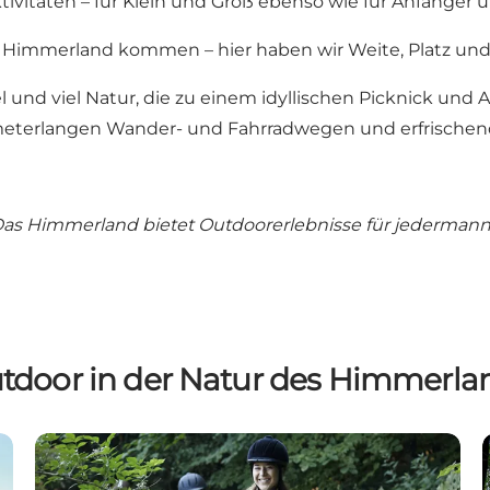
tivitäten – für Klein und Groß ebenso wie für Anfänger 
ins Himmerland kommen – hier haben wir Weite, Platz und
 und viel Natur, die zu einem idyllischen Picknick und 
ometerlangen Wander- und Fahrradwegen und erfrischend
as Himmerland bietet Outdoorerlebnisse für jedermann.
tdoor in der Natur des Himmerla
Urlaub auf dem Pferderücken