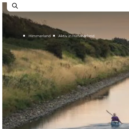
■
■
Himmerland
Aktiv in Himmerland
Erlebnisse
Natur
Städte und Orte
Das passiert
Reiseplanung
Praktische Informationen