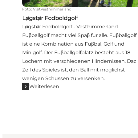
Foto
:
VisitVesthimmerland
Løgstør Fodboldgolf
Løgstør Fodboldgolf - Vesthimmerland
Fuβballgolf macht viel Spaβ fur alle. Fuβballgolf
ist eine Kombination aus Fuβbal, Golf und
Minigolf. Der Fuβballgolfplatz besteht aus 18
Lochern mit verschiedenen Hindernissen. Daz
Zeil des Spieles ist, den Ball mit moglichst
wenigen Schussen zu versenken.
Weiterlesen