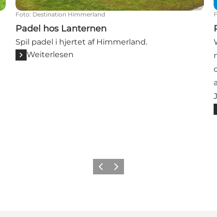
Foto
:
Destination Himmerland
Padel hos Lanternen
Spil padel i hjertet af Himmerland.
Weiterlesen
Vorherige Folie
Nächste Folie