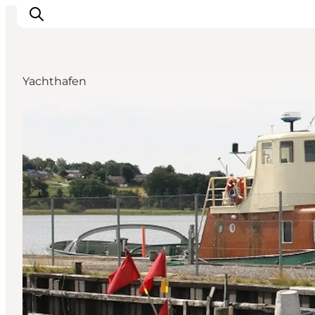
Yachthafen
Erlebnisse
Natur
Städte und Orte
Das passiert
Reiseplanung
Praktische Informationen