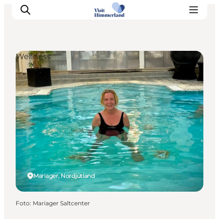
Wellness
Erlebnisse
Natur
Städte und Orte
Das passiert
Reiseplanung
Praktische Informationen
Mariager, Nordjütland
Foto
:
Mariager Saltcenter