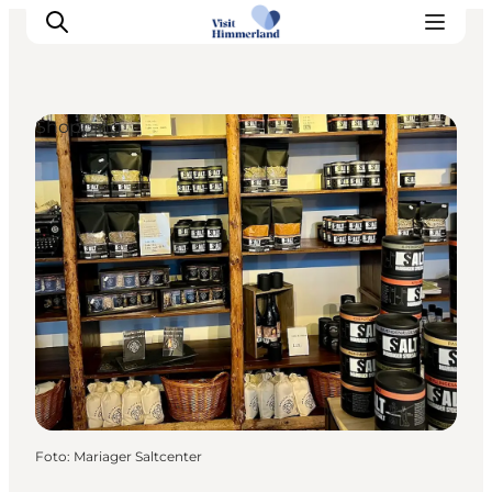
Shopping
Erlebnisse
Natur
Städte und Orte
Das passiert
Reiseplanung
Praktische Informationen
Foto
:
Mariager Saltcenter