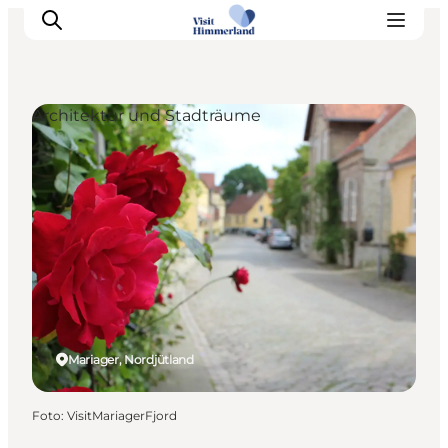
Architektur und Stadträume
Erlebnisse
Natur
Städte und Orte
Das passiert
Reiseplanung
Praktische Informationen
Mariager, Nordjütland
Foto
:
VisitMariagerFjord