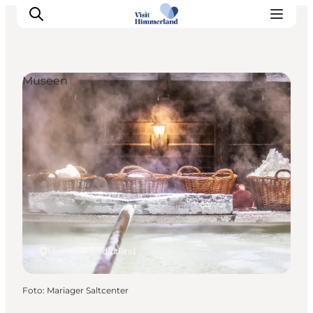
Museen
Erlebnisse
Natur
Städte und Orte
Das passiert
Reiseplanung
Praktische Informationen
Mariager, Nordjütland
Foto
:
Mariager Saltcenter