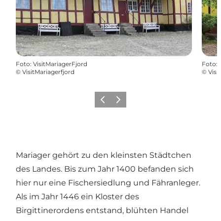
Foto
:
VisitMariagerFjord
Foto
:
©
VisitMariagerfjord
©
Visi
Vorherige Folie
Nächste Folie
Mariager
gehört zu den kleinsten Städtchen
des Landes. Bis zum Jahr 1400 befanden sich
hier nur eine Fischersiedlung und Fähranleger.
Als im Jahr 1446 ein Kloster des
Birgittinerordens entstand, blühten Handel