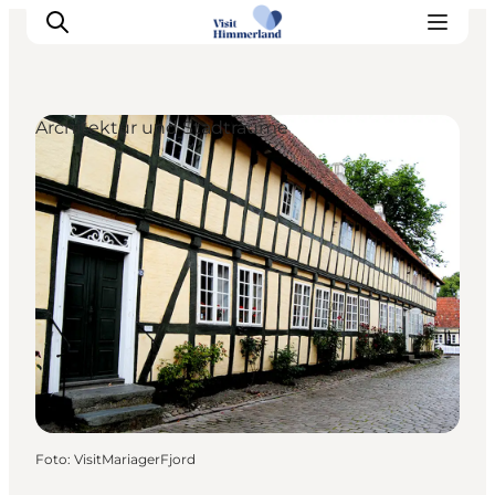
Architektur und Stadträume
Erlebnisse
Natur
Städte und Orte
Das passiert
Reiseplanung
Praktische Informationen
Foto
:
VisitMariagerFjord