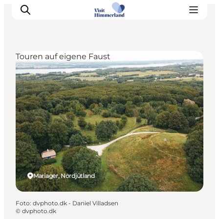
Touren auf eigene Faust
Erlebnisse
Natur
Städte und Orte
Das passiert
Reiseplanung
Praktische Informationen
Mariager, Nordjütland
Foto
:
dvphoto.dk - Daniel Villadsen
©
dvphoto.dk