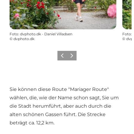
Foto
:
dvphoto.dk - Daniel Villadsen
Foto
:
©
dvphoto.dk
©
dvp
Vorherige Folie
Nächste Folie
Sie können diese Route "Mariager Route"
wählen, die, wie der Name schon sagt, Sie um
die Stadt herumführt, aber auch durch die
alten schönen Gassen führt. Die Strecke
beträgt ca. 12,2 km.