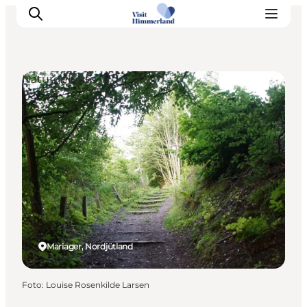
Naturgebiete
Erlebnisse
Natur
Städte und Orte
Das passiert
Reiseplanung
Praktische Informationen
Mariager, Nordjütland
Foto
:
Louise Rosenkilde Larsen