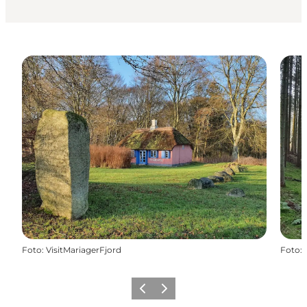
Foto
:
VisitMariagerFjord
Foto
:
Vorherige Folie
Nächste Folie