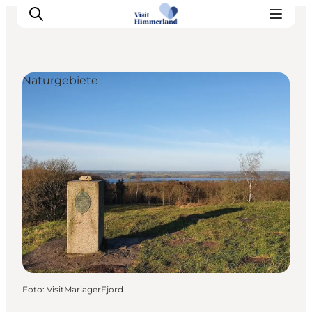
Naturgebiete
Erlebnisse
Natur
Städte und Orte
Das passiert
Reiseplanung
Praktische Informationen
Foto
:
VisitMariagerFjord