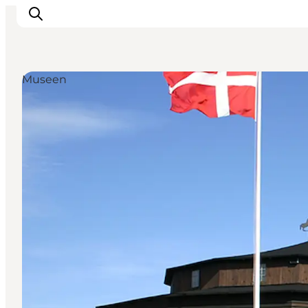
Museen
Erlebnisse
Natur
Städte und Orte
Das passiert
Reiseplanung
Praktische Informationen