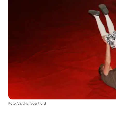
Foto
:
VisitMariagerFjord