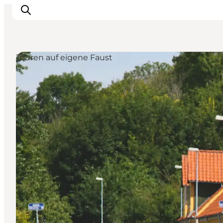
Touren auf eigene Faust
Erlebnisse
Natur
Städte und Orte
Das passiert
Reiseplanung
Praktische Informationen