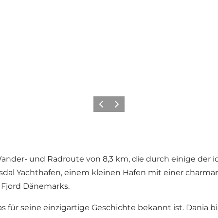
Vorherige Folie
Nächste Folie
e Wander- und Radroute von 8,3 km, die durch einige der 
dal Yachthafen
, einem kleinen Hafen mit einer charma
n Fjord Dänemarks.
das für seine einzigartige Geschichte bekannt ist. Dania b