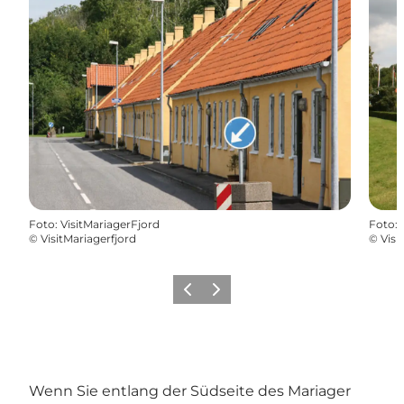
Foto
:
VisitMariagerFjord
Foto
:
©
VisitMariagerfjord
©
Visi
Vorherige Folie
Nächste Folie
Wenn Sie entlang der Südseite des Mariager