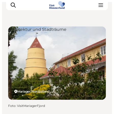
Architektur und Stadträume
Erlebnisse
Natur
Städte und Orte
Das passiert
Reiseplanung
Praktische Informationen
Mariager, Nordjütland
Foto
:
VisitMariagerFjord