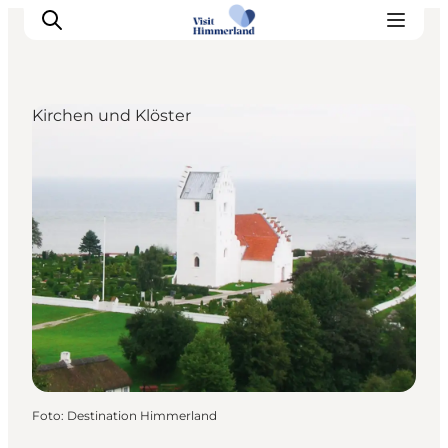
Kirchen und Klöster
Erlebnisse
Natur
Städte und Orte
Das passiert
Reiseplanung
Praktische Informationen
Foto
:
Destination Himmerland