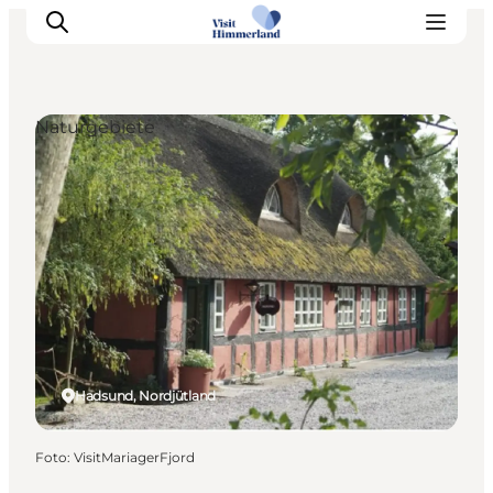
Naturgebiete
Erlebnisse
Natur
Städte und Orte
Das passiert
Reiseplanung
Praktische Informationen
Hadsund, Nordjütland
Foto
:
VisitMariagerFjord