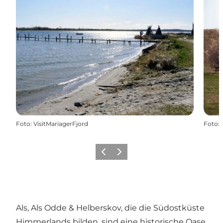
Foto
:
VisitMariagerFjord
Foto
:
Vorherige Folie
Nächste Folie
Als, Als Odde & Helberskov, die die Südostküste
Himmerlands bilden, sind eine historische Oase