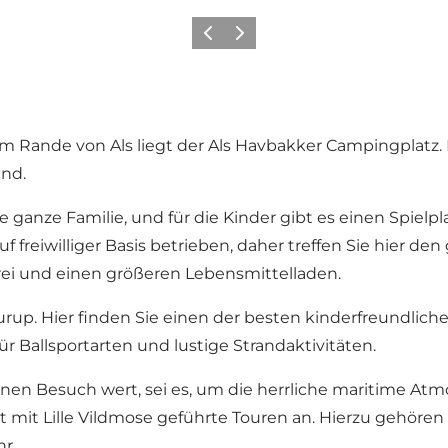
Vorherige Folie
Nächste Folie
 Rande von Als liegt der Als Havbakker Campingplatz. 
nd.
e ganze Familie, und für die Kinder gibt es einen Spielp
freiwilliger Basis betrieben, daher treffen Sie hier den
erei und einen größeren Lebensmittelladen.
urup
. Hier finden Sie einen der besten kinderfreundli
r Ballsportarten und lustige Strandaktivitäten.
nen Besuch wert, sei es, um die herrliche maritime Atm
 mit Lille Vildmose geführte Touren an. Hierzu gehöre
r.