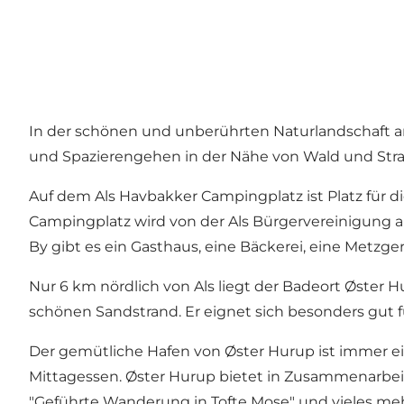
In der schönen und unberührten Naturlandschaft am
und Spazierengehen in der Nähe von Wald und Stra
Auf dem Als Havbakker Campingplatz ist Platz für di
Campingplatz wird von der Als Bürgervereinigung auf 
By
gibt es ein Gasthaus, eine Bäckerei, eine Metzg
Nur 6 km nördlich von Als liegt der Badeort
Øster H
schönen Sandstrand. Er eignet sich besonders gut fü
Der gemütliche
Hafen von Øster Hurup
ist immer ei
Mittagessen. Øster Hurup bietet in Zusammenarbeit
"Geführte Wanderung in Tofte Mose" und vieles meh