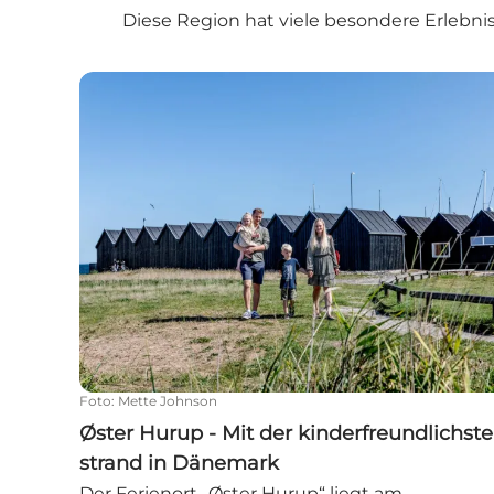
Diese Region hat viele besondere Erlebni
Øster Hurup - Mit der kinderfreundlichste str
Foto
:
Mette Johnson
Øster Hurup - Mit der kinderfreundlichste
strand in Dänemark
Der Ferienort „Øster Hurup“ liegt am