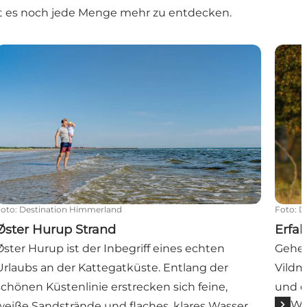
ibt es noch jede Menge mehr zu entdecken.
Øster Hurup Strand
Erfah
Foto
:
Destination Himmerland
Foto
:
D
Øster Hurup Strand
Erfah
Øster Hurup ist der Inbegriff eines echten
Gehen
Urlaubs an der Kattegatküste. Entlang der
Vildm
schönen Küstenlinie erstrecken sich feine,
und d
We
weiße Sandstrände und flaches, klares Wasser,