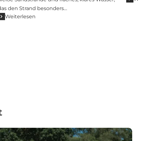
das den Strand besonders…
Weiterlesen
t
?