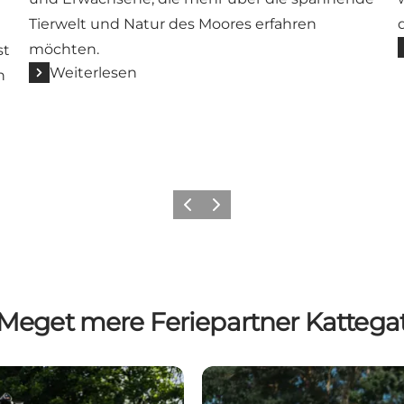
Tierwelt und Natur des Moores erfahren
möchten.
st
Weiterlesen
n
Vorherige Folie
Nächste Folie
Meget mere Feriepartner Kattega
Må vi udleje dit sommerhus