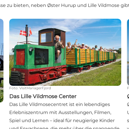
sse zu bieten, neben Øster Hurup und Lille Vildmose g
and in Dänemark
Das Lille Vildmose Center
Foto
:
VisitMariagerFjord
Das Lille Vildmose Center
Das Lille Vildmosecentret ist ein lebendiges
Erlebniszentrum mit Ausstellungen, Filmen,
Spiel und Lernen – ideal für neugierige Kinder
und Erwachsene, die mehr über die spannende