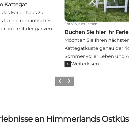
am Kattegat
, das Ferienhaus zu
es für ein romantisches
Foto
:
Niclas Jessen
urlaub mit der ganzen
Buchen Sie hier Ihr Feri
Möchten Sie Ihren nächsten
Kattegatküste genau der ric
Sommer voller Leben und Akt
Weiterlesen
Vorherige Folie
Nächste Folie
rlebnisse an Himmerlands Ostküs