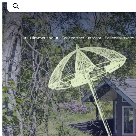
■
■
Himmerland
Feriepartner Kattegat - Ferienhausverm
Erlebnisse
Natur
Städte und Orte
Das passiert
Reiseplanung
Praktische Informationen