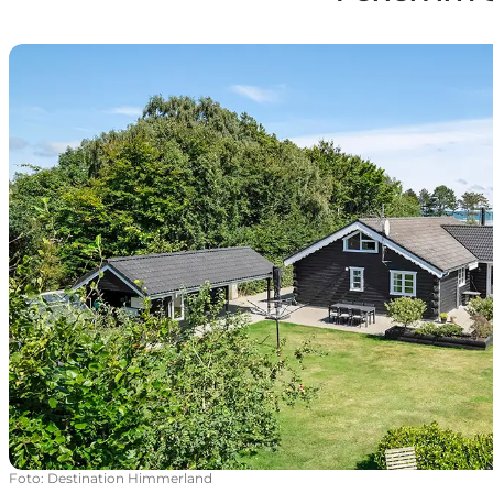
Feriepartner Kattegat - Mieten ein Ferienhaus am Katt
Foto
:
Destination Himmerland