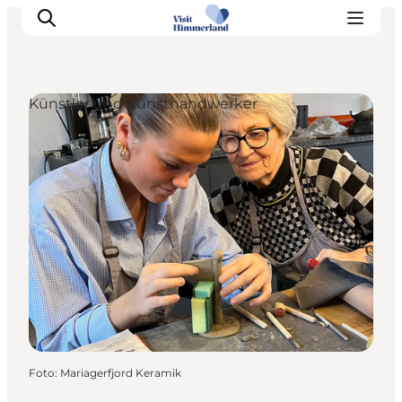
Künstler und Kunsthandwerker
Erlebnisse
Natur
Städte und Orte
Das passiert
Reiseplanung
Praktische Informationen
Foto
:
Mariagerfjord Keramik