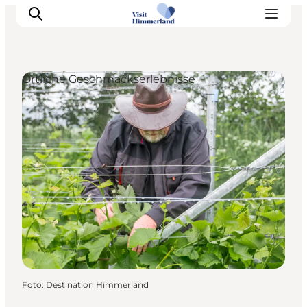
Örtliche Geschmackserlebnisse
Erlebnisse
Natur
Städte und Orte
Das passiert
Reiseplanung
Praktische Informationen
Foto
:
Destination Himmerland