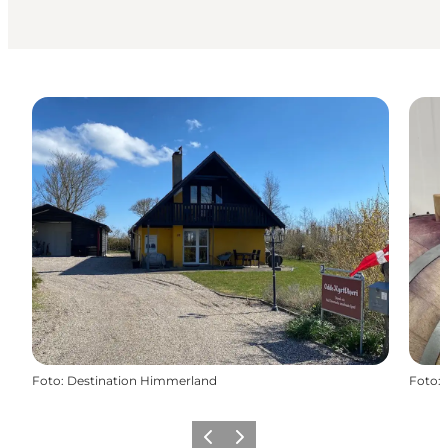
Foto
:
Destination Himmerland
Foto
:
Vorherige Folie
Nächste Folie