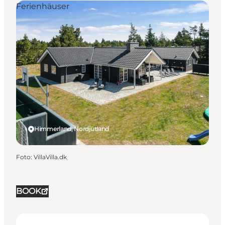
Ferienhäuser
Himmerland, Nordjütland
Foto
:
VillaVilla.dk
BOOK