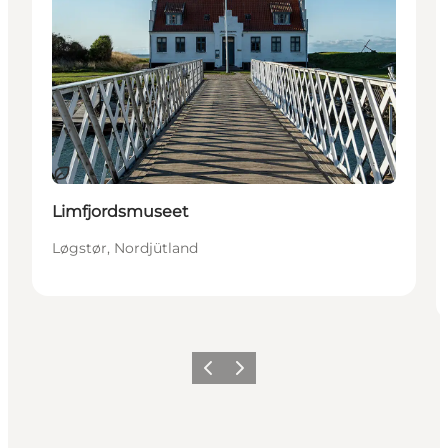
Nachhaltig
Limfjordsmuseet
Løgstør, Nordjütland
Vorherige Folie
Nächste Folie