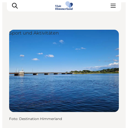
Sport und Aktivitäten
Erlebnisse
Natur
Städte und Orte
Das passiert
Reiseplanung
Praktische Informationen
Foto
:
Destination Himmerland