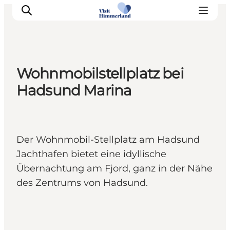
Wohnmobilstellplatz bei
Erlebnisse
Hadsund Marina
Natur
Städte und Orte
Das passiert
Der Wohnmobil-Stellplatz am Hadsund
Reiseplanung
Jachthafen bietet eine idyllische
Praktische Informationen
Übernachtung am Fjord, ganz in der Nähe
des Zentrums von Hadsund.