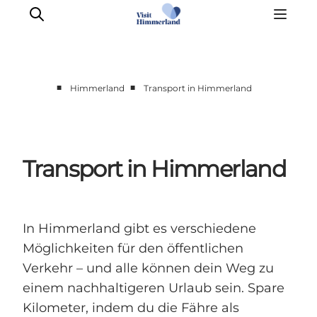
■
■
Himmerland
Transport in Himmerland
Erlebnisse
Natur
Städte und Orte
Transport in Himmerland
Das passiert
Reiseplanung
Praktische Informationen
In Himmerland gibt es verschiedene
Möglichkeiten für den öffentlichen
Verkehr – und alle können dein Weg zu
einem nachhaltigeren Urlaub sein. Spare
Kilometer, indem du die Fähre als