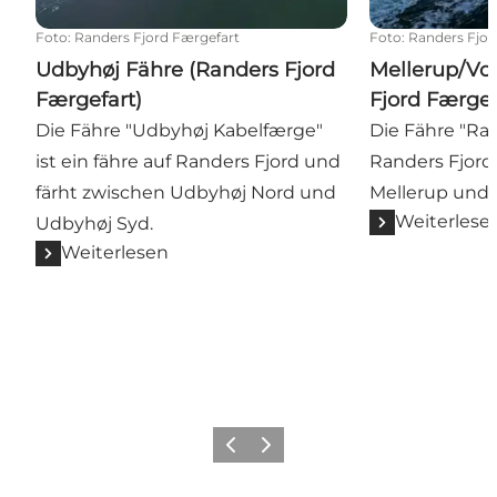
Foto
:
Randers Fjord Færgefart
Foto
:
Randers Fjor
Udbyhøj Fähre (Randers Fjord
Mellerup/Vo
Færgefart)
Fjord Færgef
Die Fähre "Udbyhøj Kabelfærge"
Die Fähre "Rag
ist ein fähre auf Randers Fjord und
Randers Fjord
färht zwischen Udbyhøj Nord und
Mellerup und 
Weiterlese
Udbyhøj Syd.
Weiterlesen
Vorherige Folie
Nächste Folie