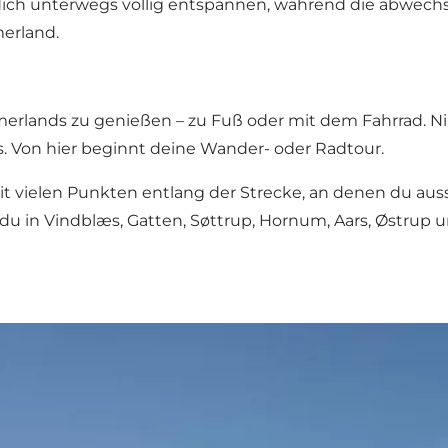
dich unterwegs völlig entspannen, während die abwechsl
merland.
merlands zu genießen – zu Fuß oder mit dem Fahrrad. N
s. Von hier beginnt deine Wander- oder Radtour.
mit vielen Punkten entlang der Strecke, an denen du 
du in Vindblæs, Gatten, Søttrup, Hornum, Aars, Østrup u