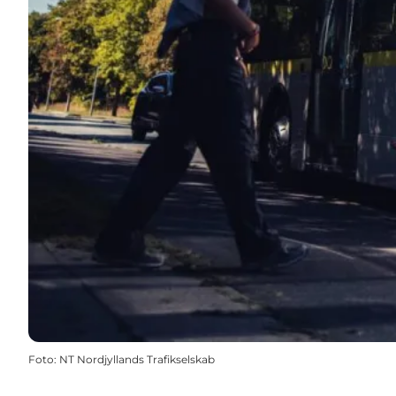
Foto
:
NT Nordjyllands Trafikselskab