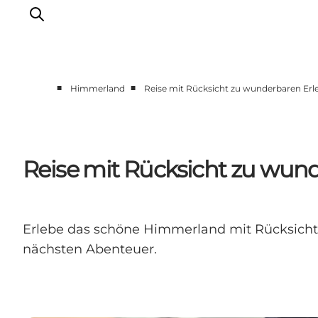
■
■
Himmerland
Reise mit Rücksicht zu wunderbaren Er
Erlebnisse
Natur
Städte und Orte
Reise mit Rücksicht zu wun
Das passiert
Reiseplanung
Praktische Informationen
Erlebe das schöne Himmerland mit Rücksicht 
nächsten Abenteuer.