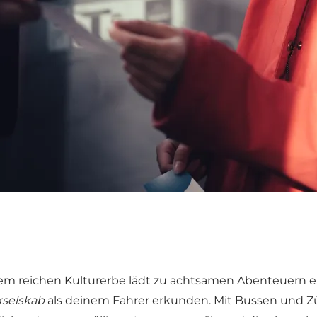
 reichen Kulturerbe lädt zu achtsamen Abenteuern ein –
kselskab
als deinem Fahrer erkunden. Mit Bussen und 