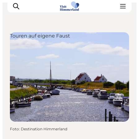
Touren auf eigene Faust
Erlebnisse
Natur
Städte und Orte
Das passiert
Reiseplanung
Praktische Informationen
Foto
:
Destination Himmerland