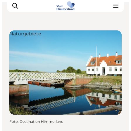
Naturgebiete
Erlebnisse
Natur
Städte und Orte
Das passiert
Reiseplanung
Praktische Informationen
Foto
:
Destination Himmerland