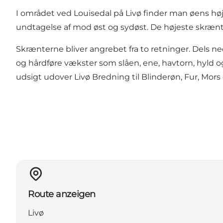
I området ved Louisedal på Livø finder man øens høj
undtagelse af mod øst og sydøst. De højeste skrænte
Skrænterne bliver angrebet fra to retninger. Dels n
og hårdføre vækster som slåen, ene, havtorn, hyld o
udsigt udover Livø Bredning til Blinderøn, Fur, Mors
Route anzeigen
Livø