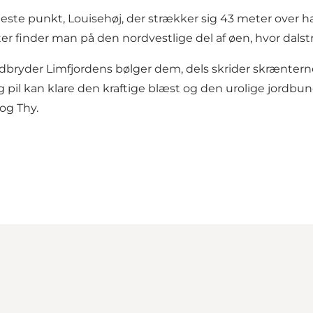
este punkt, Louisehøj, der strækker sig 43 meter over ha
r finder man på den nordvestlige del af øen, hvor dalst
edbryder Limfjordens bølger dem, dels skrider skræntern
g pil kan klare den kraftige blæst og den urolige jordb
 og Thy.