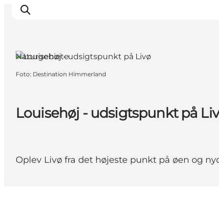
Naturgebiete
Foto
:
Destination Himmerland
Erlebnisse
Natur
Städte und Orte
Louisehøj - udsigtspunkt på Li
Das passiert
Reiseplanung
Praktische Informationen
Oplev Livø fra det højeste punkt på øen og ny