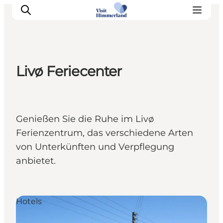
Livø Feriecenter
Erlebnisse
Natur
Städte und Orte
Genießen Sie die Ruhe im Livø
Das passiert
Ferienzentrum, das verschiedene Arten
Reiseplanung
von Unterkünften und Verpflegung
Praktische Informationen
anbietet.
Hotels