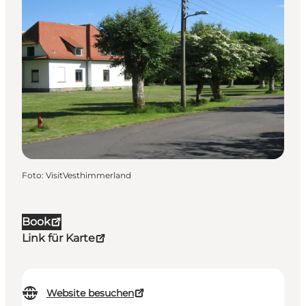
Foto
:
VisitVesthimmerland
Book
Link für Karte
Website besuchen