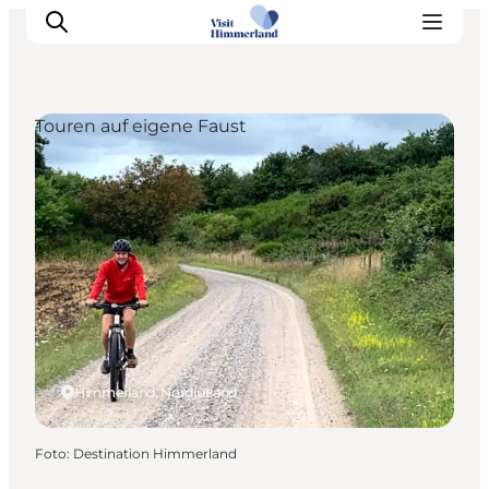
Touren auf eigene Faust
Erlebnisse
Natur
Städte und Orte
Das passiert
Reiseplanung
Praktische Informationen
Himmerland, Nordjütland
Foto
:
Destination Himmerland