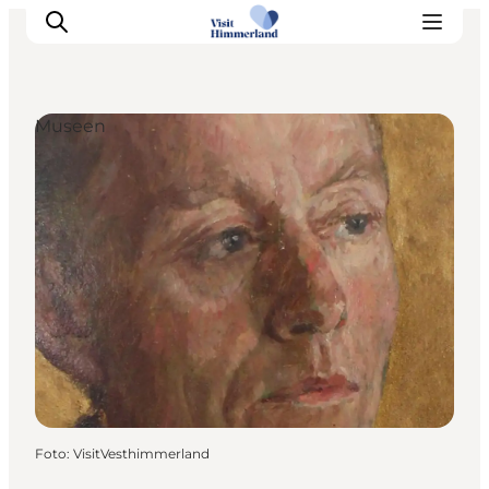
Museen
Erlebnisse
Natur
Städte und Orte
Das passiert
Reiseplanung
Praktische Informationen
Foto
:
VisitVesthimmerland