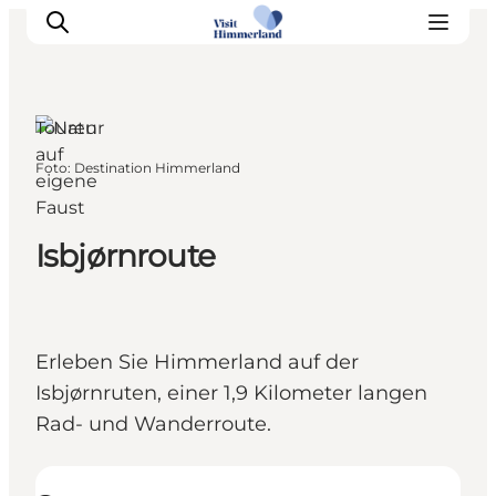
Touren
auf
Foto
:
Destination Himmerland
eigene
Erlebnisse
Faust
Natur
Städte und Orte
Isbjørnroute
Das passiert
Reiseplanung
Praktische Informationen
Erleben Sie Himmerland auf der
Isbjørnruten, einer 1,9 Kilometer langen
Rad- und Wanderroute.