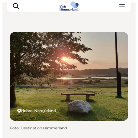
Touren auf eigene Faust
Erlebnisse
Natur
Städte und Orte
Das passiert
Reiseplanung
Praktische Informationen
Hobro, Nordjütland
Foto
:
Destination Himmerland