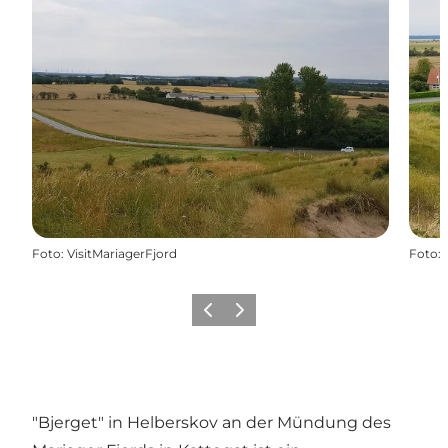
Foto
:
VisitMariagerFjord
Foto
:
Vorherige Folie
Nächste Folie
"Bjerget" in Helberskov an der Mündung des