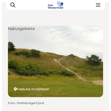
Naturgebiete
Erlebnisse
Natur
Städte und Orte
Das passiert
Reiseplanung
Praktische Informationen
Hadsund, Nordjütland
Foto
:
VisitMariagerFjord