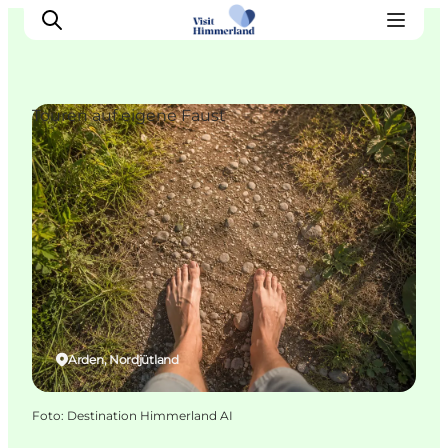
Touren auf eigene Faust
Erlebnisse
Natur
Städte und Orte
Das passiert
Reiseplanung
Praktische Informationen
Arden, Nordjütland
Foto
:
Destination Himmerland AI