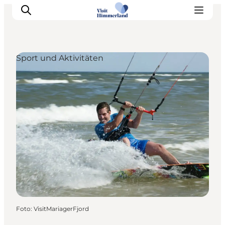
Sport und Aktivitäten
Erlebnisse
Natur
Städte und Orte
Das passiert
Reiseplanung
Praktische Informationen
Foto
:
VisitMariagerFjord