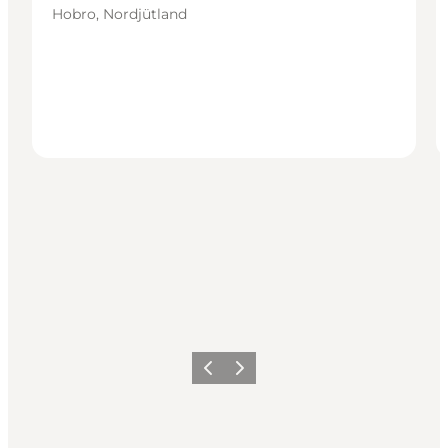
Hobro, Nordjütland
Vorherige Folie
Nächste Folie