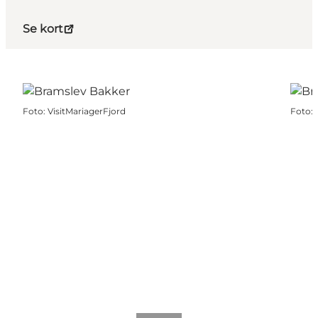
Se kort
Foto
:
VisitMariagerFjord
Foto
: