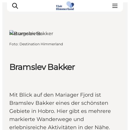
Hobro, Nordjütland
Naturgebiete
Foto
:
Destination Himmerland
Erlebnisse
Natur
Städte und Orte
Bramslev Bakker
Das passiert
Reiseplanung
Praktische Informationen
Mit Blick auf den Mariager Fjord ist
Bramslev Bakker eines der schönsten
Gebiete in Hobro. Hier gibt es mehrere
markierte Wanderwege und
erlebnisreiche Aktivitäten in der Nähe.