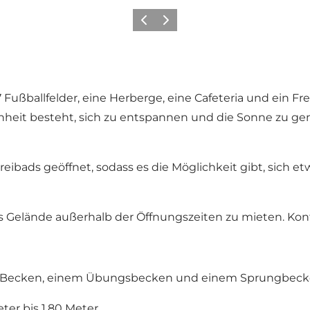
Vorherige Folie
Nächste Folie
 Fußballfelder, eine Herberge, eine Cafeteria und ein Fr
enheit besteht, sich zu entspannen und die Sonne zu 
eibads geöffnet, sodass es die Möglichkeit gibt, sich e
as Gelände außerhalb der Öffnungszeiten zu mieten. Kont
r-Becken, einem Übungsbecken und einem Sprungbecke
ter bis 1,80 Meter.