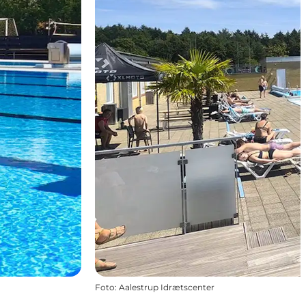
Foto
:
Aalestrup Idrætscenter