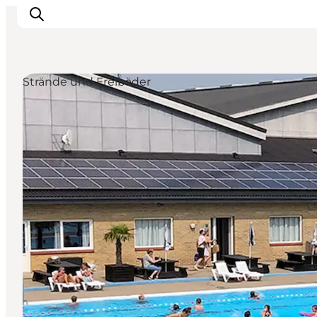
Strände und Freibäder
Erlebnisse
Natur
Städte und Orte
Das passiert
Reiseplanung
Praktische Informationen