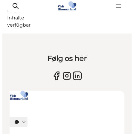
Keine
Inhalte
verfügbar
Erlebnisse
Følg os her
Natur
Städte und Orte
Das passiert
Reiseplanung
Praktische Informationen
Sprache auswählen