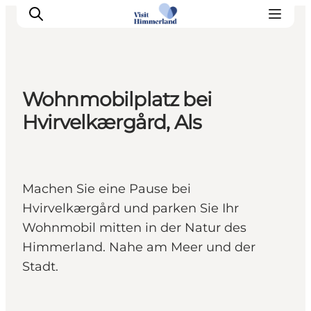
Wohnmobilplatz bei
Erlebnisse
Hvirvelkærgård, Als
Natur
Städte und Orte
Das passiert
Machen Sie eine Pause bei
Reiseplanung
Hvirvelkærgård und parken Sie Ihr
Praktische Informationen
Wohnmobil mitten in der Natur des
Himmerland. Nahe am Meer und der
Stadt.