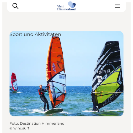
Sport und Aktivitäten
Erlebnisse
Natur
Städte und Orte
Das passiert
Reiseplanung
Praktische Informationen
Foto
:
Destination Himmerland
©
windsurf1