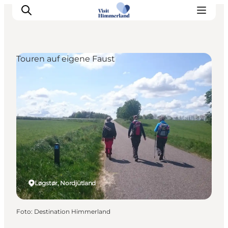
Touren auf eigene Faust
Erlebnisse
Natur
Städte und Orte
Das passiert
Reiseplanung
Praktische Informationen
Løgstør, Nordjütland
Foto
:
Destination Himmerland